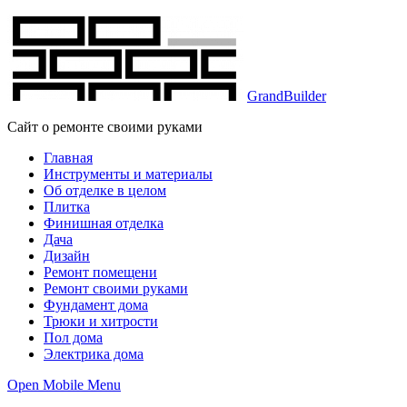
GrandBuilder
Сайт о ремонте своими руками
Главная
Инструменты и материалы
Об отделке в целом
Плитка
Финишная отделка
Дача
Дизайн
Ремонт помещени
Ремонт своими руками
Фундамент дома
Трюки и хитрости
Пол дома
Электрика дома
Open Mobile Menu