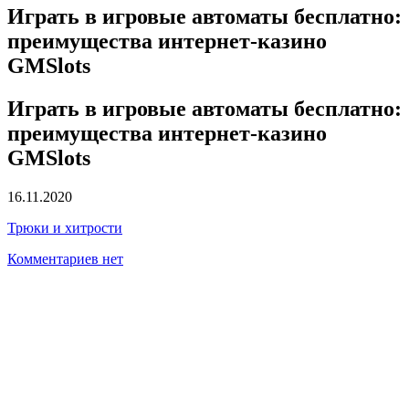
Играть в игровые автоматы бесплатно:
преимущества интернет-казино
GMSlots
Играть в игровые автоматы бесплатно:
преимущества интернет-казино
GMSlots
16.11.2020
Трюки и хитрости
Комментариев нет